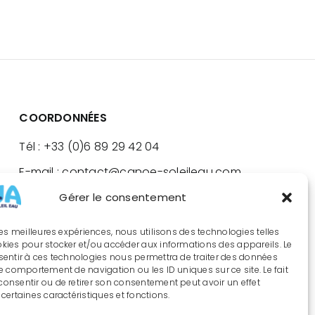
COORDONNÉES
Tél : +33 (0)6 89 29 42 04
E-mail : contact@canoe-soleileau.com
La Resclause – 12720 Mostuéjouls
Gérer le consentement
 les meilleures expériences, nous utilisons des technologies telles
okies pour stocker et/ou accéder aux informations des appareils. Le
nsentir à ces technologies nous permettra de traiter des données
le comportement de navigation ou les ID uniques sur ce site. Le fait
consentir ou de retirer son consentement peut avoir un effet
 certaines caractéristiques et fonctions.